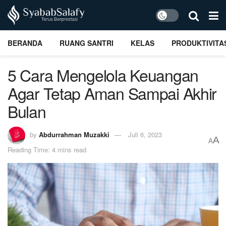
BERANDA
RUANG SANTRI
KELAS
PRODUKTIVITA
5 Cara Mengelola Keuangan
Agar Tetap Aman Sampai Akhir
Bulan
by
Abdurrahman Muzakki
Juli 6, 2023
A
A
Reading Time: 4 mins read